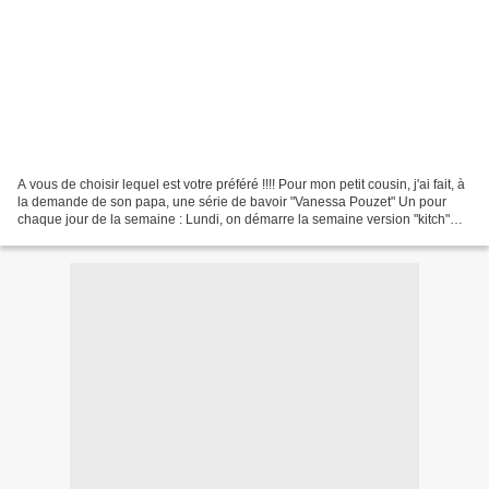
A vous de choisir lequel est votre préféré !!!! Pour mon petit cousin, j'ai fait, à
la demande de son papa, une série de bavoir "Vanessa Pouzet" Un pour
chaque jour de la semaine : Lundi, on démarre la semaine version "kitch"
Mardi, petit ours est notre...