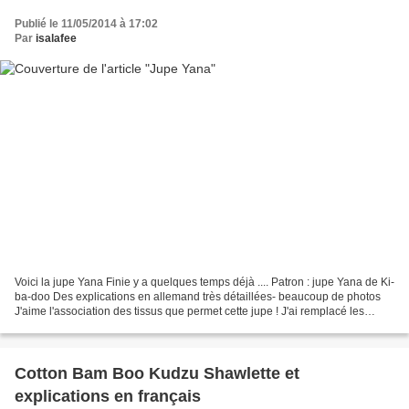
Publié le 11/05/2014 à 17:02
Par
isalafee
Voici la jupe Yana Finie y a quelques temps déjà .... Patron : jupe Yana de Ki-
ba-doo Des explications en allemand très détaillées- beaucoup de photos
J'aime l'association des tissus que permet cette jupe ! J'ai remplacé les
fronces devant par des plis...
Cotton Bam Boo Kudzu Shawlette et
explications en français