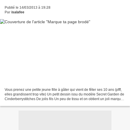
Publié le 14/03/2013 à 19:28
Par
isalafee
Vous prenez une petite jeune fille à gâter qui vient de fêter ses 10 ans (pfff,
elles grandissent trop vite) Un petit dessin issu du modèle Secret Garden de
Cinderberrystitches De jolis fils Un peu de tissu et on obtient un joli marque
page On ajoute...