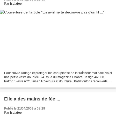
Par
isalafee
Pour suivre l'adage et protéger ma choupinette de la fraîcheur matinale, voici
une petite veste doublée 3/4 issue du magazine Ottobre Design 4/2008
Patron : veste n°21 taille 116Velours et doublure : KatzBoutons recouverts
faits par moi hihi - j'avoue...
Elle a des mains de fée ...
Publié le 21/04/2009 à 08:28
Par
isalafee