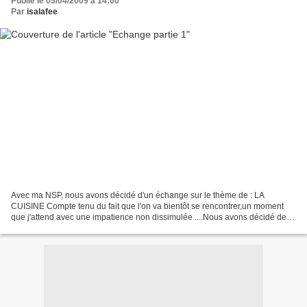
Publié le 05/04/2009 à 14:00
Par
isalafee
Avec ma NSP, nous avons décidé d'un échange sur le thème de : LA
CUISINE Compte tenu du fait que l'on va bientôt se rencontrer,un moment
que j'attend avec une impatience non dissimulée ....Nous avons décidé de
nous montrer nos créas via nos blogset de...