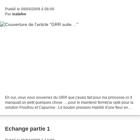
Publié le 08/04/2009 à 08:00
Par
isalafee
Eh oui, vous vous souvenez du GRR que j'avais fait pour ma princesse ici Il
manquait un petit quelques chose .....pour le maintenir ferméj'ai opté pour la
solution Froufrou et Capucine : Le bouton pression Habillé d'une fleur en
tricotininspiré par le...
Echange partie 1