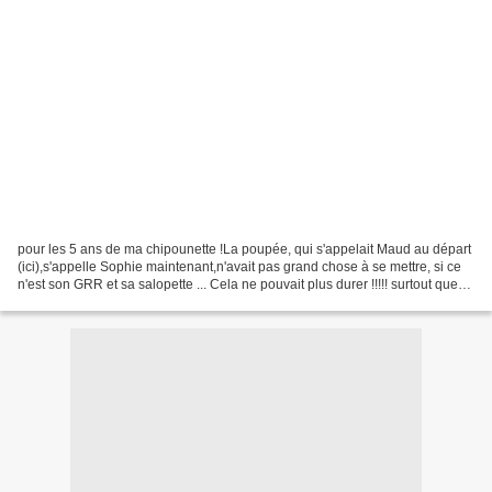
pour les 5 ans de ma chipounette !La poupée, qui s'appelait Maud au départ
(ici),s'appelle Sophie maintenant,n'avait pas grand chose à se mettre, si ce
n'est son GRR et sa salopette ... Cela ne pouvait plus durer !!!!! surtout que
c'est la poupée chérie...