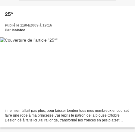
25°
Publié le 11/04/2009 à 19:16
Par
isalafee
il ne m'en fallait pas plus, pour laisser tomber tous mes nombreux encourset
faire une robe à ma princesse J'ai repris le patron de la blouse Ottobre
Design déjà faite ici J'ai rallongé, transformé les fronces en plis platset
touche finale, j'ai mis un...