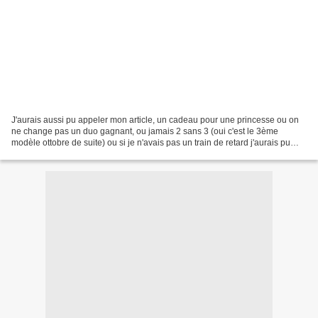
J'aurais aussi pu appeler mon article, un cadeau pour une princesse ou on
ne change pas un duo gagnant, ou jamais 2 sans 3 (oui c'est le 3ème
modèle ottobre de suite) ou si je n'avais pas un train de retard j'aurais pu
m'inscrire pour participer au challenge...