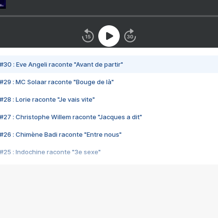
#30 : Eve Angeli raconte "Avant de partir"
#29 : MC Solaar raconte "Bouge de là"
28 : Lorie raconte "Je vais vite"
#27 : Christophe Willem raconte "Jacques a dit"
#26 : Chimène Badi raconte "Entre nous"
#25 : Indochine raconte "3e sexe"
#24 : Zaho raconte "C'est chelou"
#23 : Patrick Bruel raconte "Au café des délices"
#22 : Kyo raconte "Le chemin"