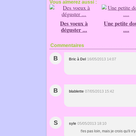
Vous aimerez aussi :
Des voeux à
Une petite d
déguster ...
....
Commentaires
B
Bric à Del
16/05/2013 14:07
B
blablette
07/05/2013 15:42
S
syle
05/05/2013 18:10
t'es pas loin, mais je crois qu'il n'