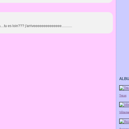
tu es loin??? j'arriveeeeeeeeeeeeee............
ALB
Tricot
Vêteme
Access