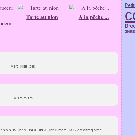
Petit
c
Tarte au nion
A la pêche ...
ouceur
Brod
dégui
Merciiiiiiiiii ;o))))
Miam miam!
y en a plus !<br /> <br /> <br /> <br /> merci, la r7 est enregistrée