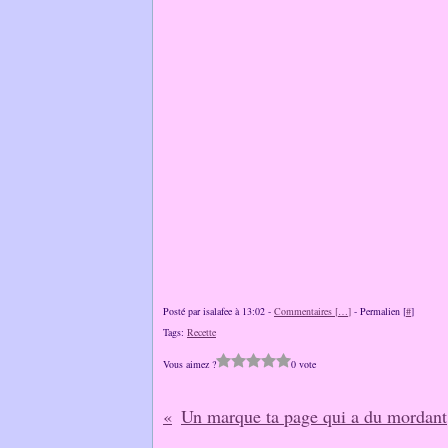
Posté par isalafee à 13:02 -
Commentaires [
…
]
- Permalien [
#
]
Tags:
Recette
Vous aimez ?
0 vote
Un marque ta page qui a du mordant