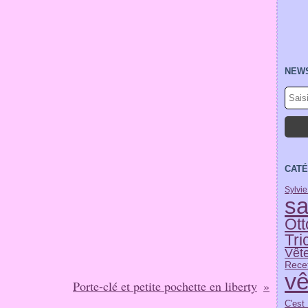
NEW
CATÉ
Sylvi
sa
Ott
Tri
Vêt
Rece
vê
Porte-clé et petite pochette en liberty
C'est