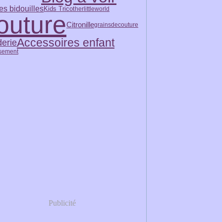
es bidouilles
Kids Tricot
herlittleworld
outure
Citronille
grainsdecouture
Accessoires enfant
erie
sement
Publicité