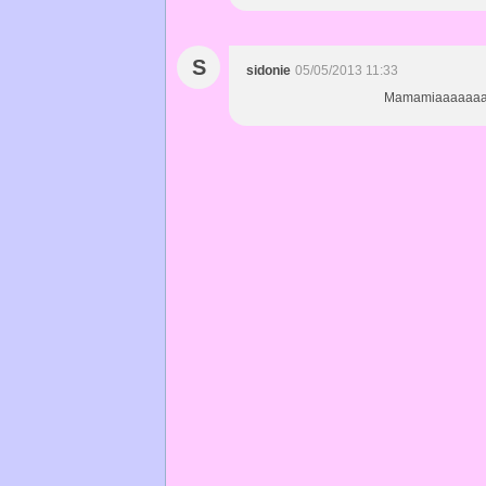
S
sidonie
05/05/2013 11:33
Mamamiaaaaaaa....