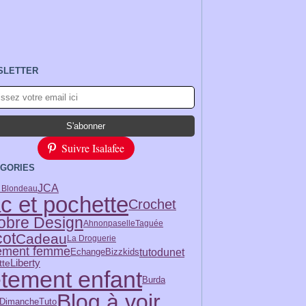
SLETTER
Suivre Isalafee
GORIES
JCA
e Blondeau
c et pochette
Crochet
obre Design
Ahnonpaselle
Taguée
cot
Cadeau
La Droguerie
ement femme
tutodunet
Echange
Bizzkids
Liberty
tte
tement enfant
Burda
Blog à voir
Tuto
 Dimanche